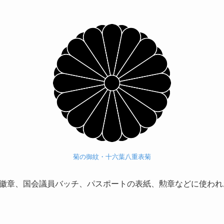
菊の御紋・十六葉八重表菊
徽章、国会議員バッチ、パスポートの表紙、勲章などに使われ