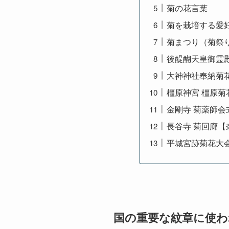
菊の花言葉
菊を栽培する愛
菊まつり（菊祭
後醍醐天皇御霊
大神神社奉納菊
橿原神宮 橿原
金剛寺 菊薬師
長谷寺 菊回廊【
平城宮跡菊花大
国の重要な紋章に使わ