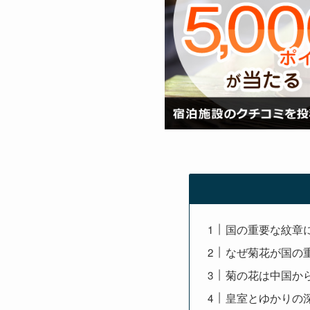
国の重要な紋章
なぜ菊花が国の
菊の花は中国か
皇室とゆかりの