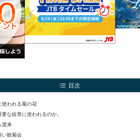
目次
に使われる菊の花
重要な紋章に使われるのか。
ら渡来
深い観菊会