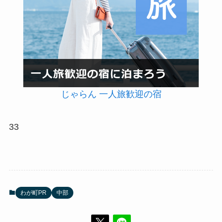
じゃらん 一人旅歓迎の宿
33
わが町PR
中部