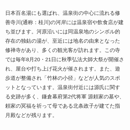
日本百名湯にも選ばれ、温泉街の中心に流れる修
善寺川(通称：桂川)の河岸には温泉宿や飲食店が建
ち並びます。河原沿いには同温泉地のシンボル的
存在の独鈷の湯が、至近には地名の由来となった
修禅寺があり、多くの観光客が訪れます。この寺
では毎年8月20・21日に秋季弘法大師大祭が開催さ
れ、屋台や打ち上げ花火が催されます。また、遊
歩道が整備され「竹林の小径」などが人気のスポ
ットとなっています。温泉街付近には源氏に関す
る史跡が多く、鎌倉幕府第2代将軍 源頼家の墓や、
頼家の冥福を祈って母である北条政子が建てた指
月殿などが残ります。