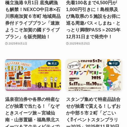
橋立漁港 9月1日 底曳網漁
先着100名まで4,500円が
も解禁！NEXCO中日本×石
1,000円引きに！島根県及
川県南加賀６市町 地域商品
び鳥取県の５施設をお得に
券付ドライブプラン「速旅
巡る周遊パス＜しまね・と
ようこそ加賀の國ドライブ
っとり満喫PASS＞2025年
プラン」を販売開始！
12月31日まで発売中！
2025年9月1日
2025年8月25日
東北
中部
温泉宿泊券や各県の特産な
スタンプ集めて特産品詰合
どが抽選で当たる！「なぞ
せが抽選で貰える！しずお
ときスイーツ旅～宮城仙
か中部５市２町「どこい
南・山形置賜・福島県北ス
く⁉イベントスタンプラリ
イーツ＆アクティビティで
ー2025」2025年11月30日