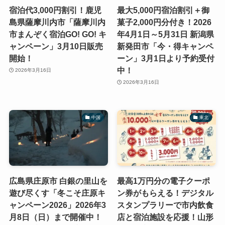
宿泊代3,000円割引！鹿児
最大5,000円宿泊割引＋御
島県薩摩川内市「薩摩川内
菓子2,000円分付き！2026
市まんぞく宿泊GO! GO! キ
年4月1日～5月31日 新潟県
ャンペーン」3月10日販売
新発田市「今・得キャンペ
開始！
ーン」3月1日より予約受付
中！
2026年3月16日
2026年3月16日
中国
東北
広島県庄原市 白銀の里山を
最高1万円分の電子クーポ
遊び尽くす「冬こそ庄原キ
ン券がもらえる！デジタル
ャンペーン2026」2026年3
スタンプラリーで市内飲食
月8日（日）まで開催中！
店と宿泊施設を応援！山形