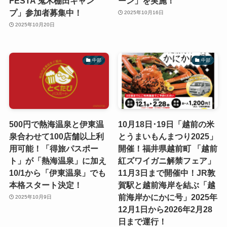
FESTA 鬼木棚田キャン
ーン」を実施！
プ」参加者募集中！
2025年10月16日
2025年10月20日
中部
中部
500円で熱海温泉と伊東温
10月18日･19日「越前の米
泉合わせて100店舗以上利
とうまいもんまつり2025」
用可能！「得旅パスポー
開催！福井県越前町 「越前
ト」が「熱海温泉」に加え
紅ズワイガニ解禁フェア」
10/1から「伊東温泉」でも
11月3日まで開催中！JR敦
本格スタート決定！
賀駅と越前海岸を結ぶ「越
前海岸かにかに号」2025年
2025年10月9日
12月1日から2026年2月28
日まで運行！