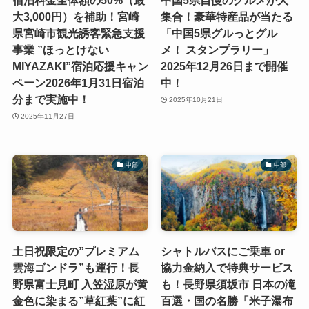
宿泊料金全体額の50%（最
中国5県自慢のグルメが大
大3,000円）を補助！宮崎
集合！豪華特産品が当たる
県宮崎市観光誘客緊急支援
「中国5県グルっとグル
事業 ”ほっとけない
メ！ スタンプラリー」
MIYAZAKI”宿泊応援キャン
2025年12月26日まで開催
ペーン2026年1月31日宿泊
中！
分まで実施中！
2025年10月21日
2025年11月27日
中部
中部
土日祝限定の”プレミアム
シャトルバスにご乗車 or
雲海ゴンドラ”も運行！長
協力金納入で特典サービス
野県富士見町 入笠湿原が黄
も！長野県須坂市 日本の滝
金色に染まる”草紅葉”に紅
百選・国の名勝「米子瀑布