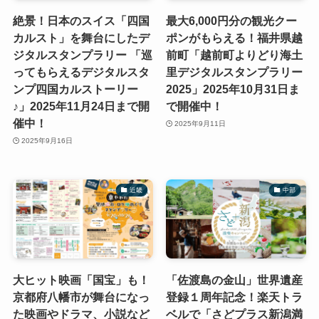
絶景！日本のスイス「四国
最大6,000円分の観光クー
カルスト」を舞台にしたデ
ポンがもらえる！福井県越
ジタルスタンプラリー 「巡
前町「越前町よりどり海土
ってもらえるデジタルスタ
里デジタルスタンプラリー
ンプ四国カルストーリー
2025」2025年10月31日ま
♪」2025年11月24日まで開
で開催中！
催中！
2025年9月11日
2025年9月16日
近畿
中部
大ヒット映画「国宝」も！
「佐渡島の金山」世界遺産
京都府八幡市が舞台になっ
登録１周年記念！楽天トラ
た映画やドラマ、小説など
ベルで「さどプラス新潟満