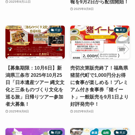
報を9月2日から配信開始！
2025年9月11日
2025年9月8日
中部
東北
【募集期限：10月6日】新
売切次第販売終了！福島県
潟県三条市 2025年10月25
猪苗代町で1,000円分お得
日「日本遺産ツアー 縄文文
に食事が楽しめる！プレミ
化と三条ものづくり文化を
アム付き食事券「猪イー
巡る旅」日帰りツアー参加
ト」一般販売を9月1日より
者大募集！
好評発売中！
2025年9月8日
2025年9月4日
四国
東北