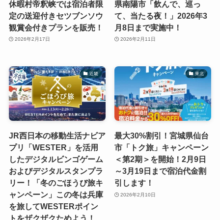
休暇村帝釈峡では宿泊者限
県南陽市「飲んで、巡っ
定の送迎付きセツブンソウ
て、当たる夜！」2026年3
観賞会付きプランを販売！
月8日まで実施中！
2026年2月17日
2026年2月11日
近畿
東北
JR西日本の移動生活ナビア
最大30%割引！宮城県仙台
プリ「WESTER」を活用
市「トク旅」キャンペーン
したデジタルビンゴゲーム
＜第2期＞を開始！2月9日
およびデジタルスタンプラ
～3月19日まで宿泊代金割
リー！「冬のごほうび旅キ
引します！
ャンペーン」この冬は兵庫
2026年2月10日
を旅してWESTERポイン
トをザクザクためよう！