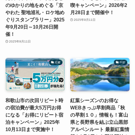
のゆかりの地をめぐる「京
喫キャンペーン」2026年2
やわた 聖地巡礼・ロケ地め
月28日まで開催中！
ぐりスタンプラリー」2025
2025年9月11日
年9月20日～10月26日開
催！
2025年9月11日
近畿
中部
和歌山市の次回リピート時
紅葉シーズンのお得な
の宿泊費が最大5万円お得
WEBきっぷ早割商品「秋
になる「お得にリピート宿
の早割１０」情報も！富山
泊キャンペーン」2025年
県と長野県を結ぶ立山黒部
10月13日まで実施中！
アルペンルート 最新紅葉情