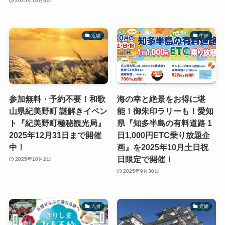
2025年10月6日
近畿
中部
参加無料・予約不要！和歌
海の幸と絶景をお得に堪
山県紀美野町 謎解きイベン
能！御朱印ラリーも！愛知
ト『紀美野町極秘観光局』
県『知多半島の有料道路 1
2025年12月31日まで開催
日1,000円ETC乗り放題企
中！
画』を2025年10月土日祝
日限定で開催！
2025年10月2日
2025年9月30日
九州
近畿