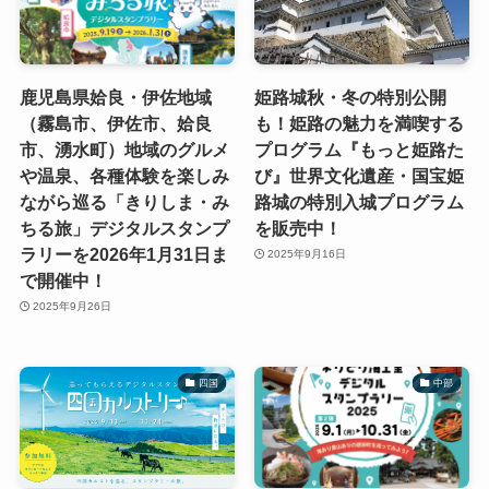
鹿児島県姶良・伊佐地域
姫路城秋・冬の特別公開
（霧島市、伊佐市、姶良
も！姫路の魅力を満喫する
市、湧水町）地域のグルメ
プログラム『もっと姫路た
や温泉、各種体験を楽しみ
び』世界文化遺産・国宝姫
ながら巡る「きりしま・み
路城の特別入城プログラム
ちる旅」デジタルスタンプ
を販売中！
ラリーを2026年1月31日ま
2025年9月16日
で開催中！
2025年9月26日
四国
中部