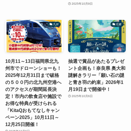
2025年10月9日
九州
近畿
10月11～13日福岡県北九
抽選で賞品があたるプレゼ
州市でドローンショーも！
ント企画も！奈良県 奥大和
2025年12月31日まで破格
謎解きラリー「願い石の謎
の５００円の北九州空港へ
と青き羽の約束」2026年1
のアクセスが期間延長決
月19日まで開催中！
定！市内の飲食店や施設で
2025年10月6日
お得な特典が受けられる
「KitaQおもてなしキャン
ペーン2025」10月11日～
12月25日開催！