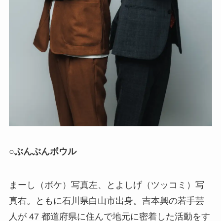
○
ぶんぶんボウル
まーし（ボケ）写真左、とよしげ（ツッコミ）写
真右。ともに石川県白山市出身。吉本興の若手芸
人が 47 都道府県に住んで地元に密着した活動をす