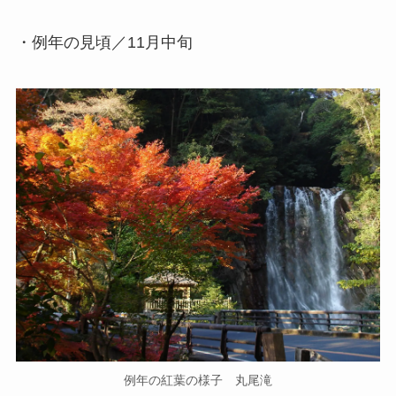
・例年の見頃／11月中旬
例年の紅葉の様子 丸尾滝