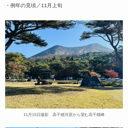
・例年の見頃／11月上旬
11月15日撮影 高千穂河原から望む高千穂峰