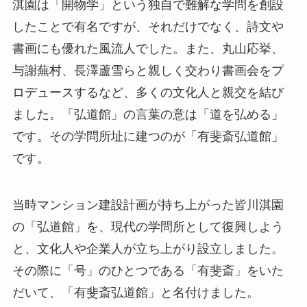
淇園は「開物学」という独自で難解な学問を創設
したことで有名ですが、それだけでなく、詩文や
書画にも優れた風流人でした。また、丸山応挙、
与謝蕪村、長澤蘆雪らと親しく交わり書画会をプ
ロデュースするなど、多くの文化人と親交を結び
ました。「弘道館」の言葉の意は「道を弘める」
です。その学問所址に建つのが「有斐斎弘道館」
です。
当時マンション建設計画が持ち上がった皆川淇園
の「弘道館」を、現代の学問所として復興しよう
と、文化人や企業人が立ち上がり設立しました。
その際に「号」のひとつである「有斐斎」をいた
だいて、「有斐斎弘道館」と名付けました。