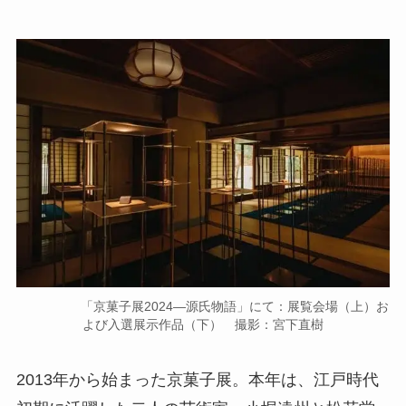
「京菓子展2024―源氏物語」にて：展覧会場（上）お
よび入選展示作品（下） 撮影：宮下直樹
2013年から始まった京菓子展。本年は、江戸時代