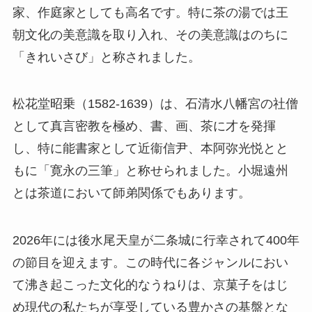
家、作庭家としても高名です。特に茶の湯では王
朝文化の美意識を取り入れ、その美意識はのちに
「きれいさび」と称されました。
松花堂昭乗（1582-1639）は、石清水八幡宮の社僧
として真言密教を極め、書、画、茶に才を発揮
し、特に能書家として近衞信尹、本阿弥光悦とと
もに「寛永の三筆」と称せられました。小堀遠州
とは茶道において師弟関係でもあります。
2026年には後水尾天皇が二条城に行幸されて400年
の節目を迎えます。この時代に各ジャンルにおい
て沸き起こった文化的なうねりは、京菓子をはじ
め現代の私たちが享受している豊かさの基盤とな