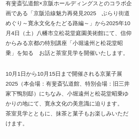
有斐斎弘道館×京阪ホールディングスとのコラボ企
画である「京阪沿線魅力再発見2025 ぶらり街道
めぐり～寛永文化をたどる路編～」から2025年10
月4日（土）八幡市立松花堂庭園美術館にて、信仰
からみる京都の特別講座「小堀遠州と松花堂昭
乗」を知る お話と茶室見学を開催いたします。
10月1日から10月15日まで開催される京菓子展
2025（本会場：有斐斎弘道館、特別会場：旧三井
家下鴨別邸）にちなみ、小堀遠州と松花堂昭乗ゆ
かりの地にて、寛永文化の美意識に迫ります。
茶室見学とともに、抹茶と菓子もお楽しみいただ
けます。