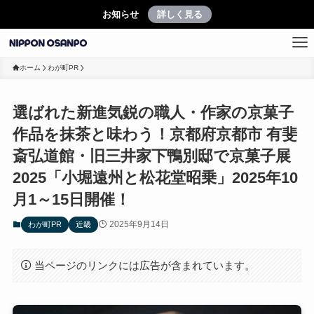
お知らせ
詳しく見る
ホーム
わが町PR
選ばれた新進気鋭の職人・作家の京菓子
作品を抹茶と味わう！京都府京都市 有斐
斎弘道館・旧三井家下鴨別邸で京菓⼦展
2025「小堀遠州と松花堂昭乗」2025年10
月1～15日開催！
2025年9月14日
わが町PR
近畿
当ページのリンクには広告が含まれています。