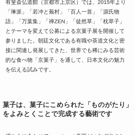
有斐斎弘道館（京都市上京区）では、2015年より
「琳派」「若冲と蕪村」「百⼈⼀⾸」「源⽒物
語」「万葉集」「禅ZEN」「徒然草」「枕草子」
とテーマを変えて公募による京菓子展を開催して
参りました。朝廷⽂化である有職や茶道⽂化と密
接に関連し発展してきた、世界でも稀にみる芸術
的な⾷べ物「京菓⼦」を通して、⽇本⽂化の魅⼒
を伝える試みです。
菓子は、菓子にこめられた「ものがたり」
をよみとくことで完成する藝術
です